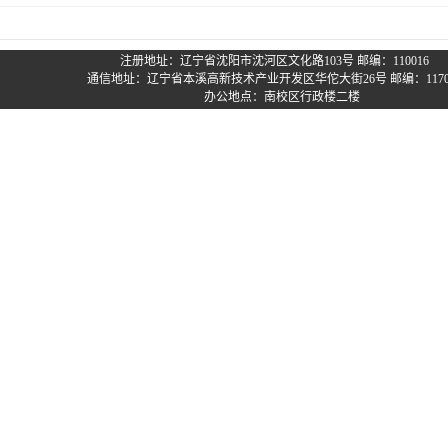
注册地址：辽宁省沈阳市沈河区文化路103号 邮编：110016
通信地址：辽宁省本溪高新技术产业开发区华佗大街26号 邮编：1170
办公地点：南校区行政楼二楼