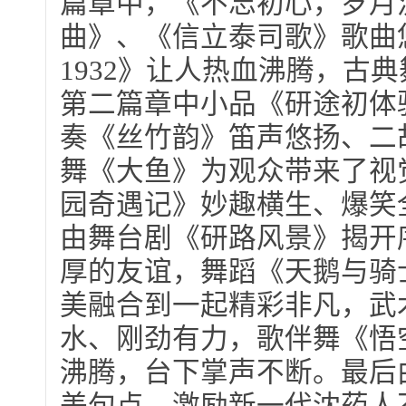
篇章中，《不忘初心，岁月
曲》、《信立泰司歌》歌曲
1932》让人热血沸腾，古
第二篇章中小品《研途初体
奏《丝竹韵》笛声悠扬、二
舞《大鱼》为观众带来了视
园奇遇记》妙趣横生、爆笑
由舞台剧《研路风景》揭开
厚的友谊，舞蹈《天鹅与骑
美融合到一起精彩非凡，武
水、刚劲有力，歌伴舞《悟
沸腾，台下掌声不断。最后