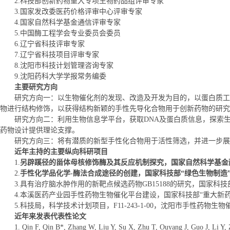
2.科技部创新药物重大专项生物药品组评审专家
3.国家发改委医药价格评审中心评审专家
4.国家自然科学基金通信评审专家
5.中国酶工程学会专业委员会委员
6.辽宁省科技评审专家
7.辽宁省科技项目评审专家
8.沈阳市科技计划管理咨询专家
9.沈阳药科大学学报常务编委
主要研究方向
研究方向一：以生物催化剂的发现、改造及开发为目的，以蛋白质工
物进行结构修饰，以获得结构新颖的手性先导化合物用于创新药物的研究
研究方向二：利用生物信息学平台，获取DNA及蛋白质信息，探索
药物设计提供理论支撑。
研究方向三：将有潜质的新型手性化合物用于活性筛选，并进一步展
近年主持的主要纵向科研项目
1.
另辟蹊径的甾体母核修饰酶及其反应机制探究，国家自然科学基金
2.
手性化学品化学
-
酶法合成途径的创建，国家科技部
“
绿色生物制造
3.具有治疗脑水肿作用的新靶点候选药物GB15188的研究，国家科技部
4.本溪医药产业园手性药物生物催化平台建设，国家科技部“重大新药创制
5.科技局，科学技术计划项目，F11-243-1-00，沈阳市手性药
近年来发表代表性论文
1. Qin F, Qin B*, Zhang W, Liu Y, Su X, Zhu T, Ouyang J, Guo J, Li Y, Z