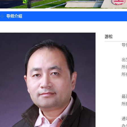
导师介绍
游松
导
出
所
所
最
所
通
办