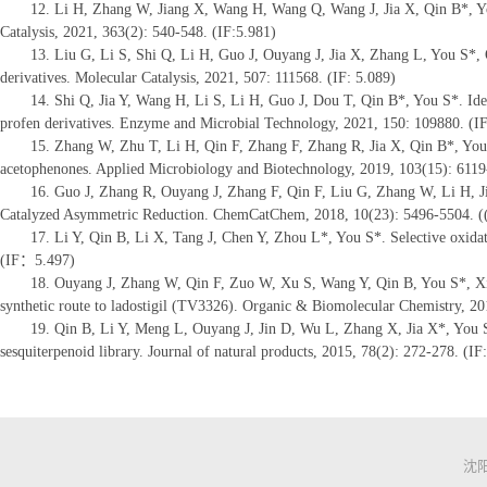
12. Li H, Zhang W, Jiang X, Wang H, Wang Q, Wang J, Jia X, Qin B*, You
Catalysis, 2021, 363(2): 540-548. (IF:5.981)
13. Liu G, Li S, Shi Q, Li H, Guo J, Ouyang J, Jia X, Zhang L, You S*,
derivatives. Molecular Catalysis, 2021, 507: 111568. (IF: 5.089)
14. Shi Q, Jia Y, Wang H, Li S, Li H, Guo J, Dou T, Qin B*, You S*. Ident
profen derivatives. Enzyme and Microbial Technology, 2021, 150: 109880. (IF
15. Zhang W, Zhu T, Li H, Qin F, Zhang F, Zhang R, Jia X, Qin B*, You S*
acetophenones. Applied Microbiology and Biotechnology, 2019, 103(15): 6119
16. Guo J, Zhang R, Ouyang J, Zhang F, Qin F, Liu G, Zhang W, Li H, Ji
Catalyzed Asymmetric Reduction. ChemCatChem, 2018, 10(23): 5496-5504. 
17. Li Y, Qin B, Li X, Tang J, Chen Y, Zhou L*, You S*. Selective oxid
(IF：5.497)
18. Ouyang J, Zhang W, Qin F, Zuo W, Xu S, Wang Y, Qin B, You S*, Xian
synthetic route to ladostigil (TV3326). Organic & Biomolecular Chemistry, 20
19. Qin B, Li Y, Meng L, Ouyang J, Jin D, Wu L, Zhang X, Jia X*, You S
sesquiterpenoid library. Journal of natural products, 2015, 78(2): 272-278. (IF
沈