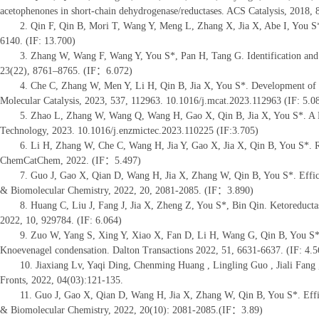
acetophenones in short-chain dehydrogenase/reductases. ACS Catalysis, 2018, 
2. Qin F, Qin B, Mori T, Wang Y, Meng L, Zhang X, Jia X, Abe I, You S
6140. (IF: 13.700)
3. Zhang W, Wang F, Wang Y, You S*, Pan H, Tang G. Identification and 
23(22), 8761–8765. (IF：6.072)
4. Che C, Zhang W, Men Y, Li H, Qin B, Jia X, You S*. Development of an 
Molecular Catalysis, 2023, 537, 112963. 10.1016/j.mcat.2023.112963 (IF: 5.0
5. Zhao L, Zhang W, Wang Q, Wang H, Gao X, Qin B, Jia X, You S*. A 
Technology, 2023. 10.1016/j.enzmictec.2023.110225 (IF:3.705)
6. Li H, Zhang W, Che C, Wang H, Jia Y, Gao X, Jia X, Qin B, You S*. Ra
ChemCatChem, 2022. (IF：5.497)
7. Guo J, Gao X, Qian D, Wang H, Jia X, Zhang W, Qin B, You S*. Effici
& Biomolecular Chemistry, 2022, 20, 2081-2085. (IF：3.890)
8. Huang C, Liu J, Fang J, Jia X, Zheng Z, You S*, Bin Qin. Ketoreductas
2022, 10, 929784. (IF: 6.064)
9. Zuo W, Yang S, Xing Y, Xiao X, Fan D, Li H, Wang G, Qin B, You S*,
Knoevenagel condensation. Dalton Transactions 2022, 51, 6631-6637. (IF: 4.5
10. Jiaxiang Lv, Yaqi Ding, Chenming Huang , Lingling Guo , Jiali Fan
Fronts, 2022, 04(03):121-135.
11. Guo J, Gao X, Qian D, Wang H, Jia X, Zhang W, Qin B, You S*. Effici
& Biomolecular Chemistry, 2022, 20(10): 2081-2085.(IF：3.89)