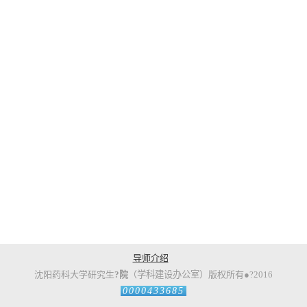
导师介绍
沈阳药科大学
研究
生
?
院
（
学科建设办公室
）
版权所有
●
?
2016
0000433685