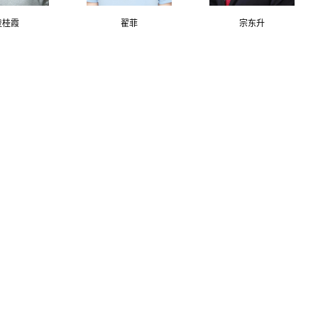
凌桂霞
翟菲
宗东升