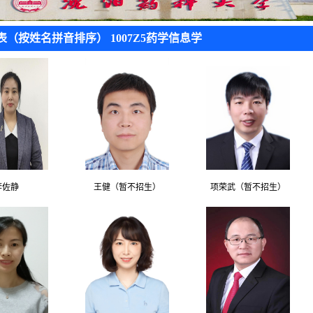
表（按姓名拼音排序） 1007Z5药学信息学
李佐静
王健（暂不招生）
项荣武（暂不招生）