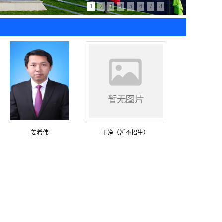
1
2
3
4
5
6
7
8
姜希伟
于净（暂不招生）