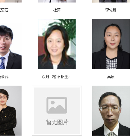
张莹石
杜萍
李佐静
项荣武
袁丹（暂不招生）
高原