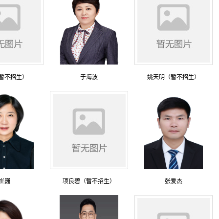
暂不招生）
于海波
姚天明（暂不招生）
崔巍
项良碧（暂不招生）
张爱杰