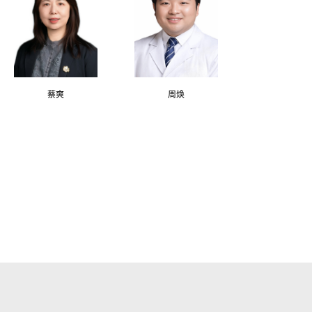
蔡爽
周焕