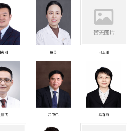
刘彩刚
蔡芸
刁玉刚
金鹏飞
吕中伟
马春燕