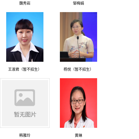
魏秀岩
邹梅娟
王淑君（暂不招生）
杨悦（暂不招生）
韩雅玲
黄琳