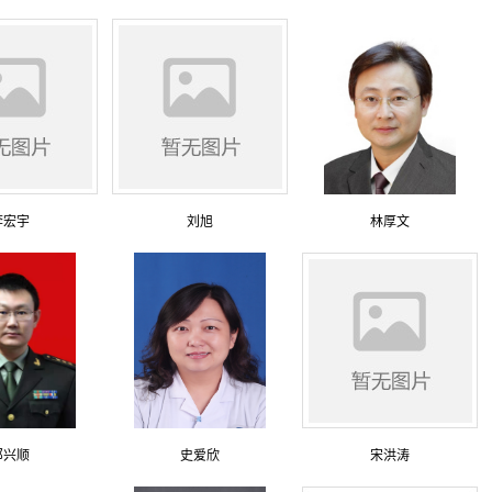
李宏宇
刘旭
林厚文
祁兴顺
史爱欣
宋洪涛