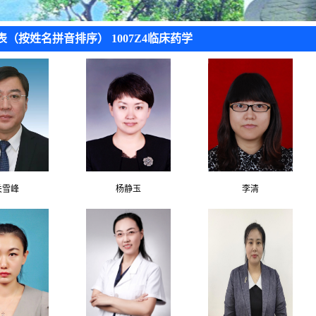
表（按姓名拼音排序） 1007Z4临床药学
关雪峰
杨静玉
李清