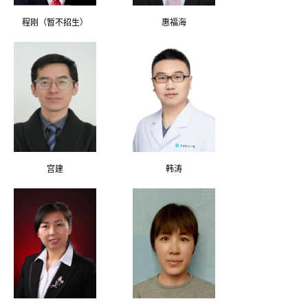
程刚（暂不招生）
惠福海
宫建
韩涛