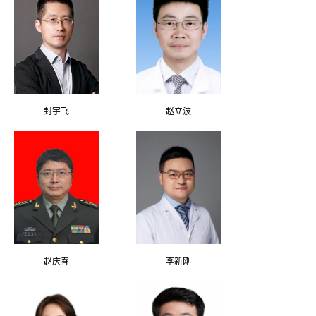
封宇飞
赵立波
赵庆春
李新刚