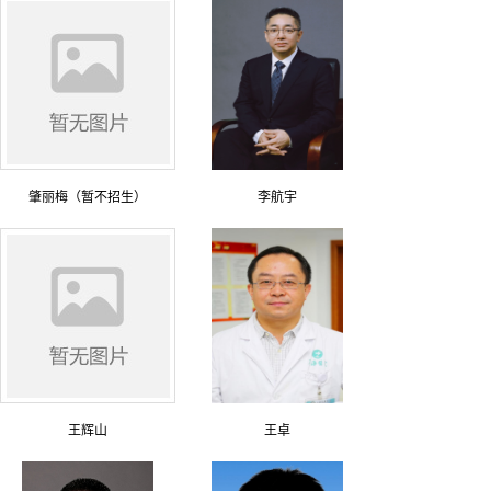
肇丽梅（暂不招生）
李航宇
王辉山
王卓