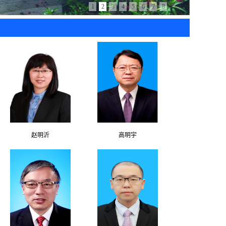
1
2
3
4
5
6
7
8
赵明沂
高明宇