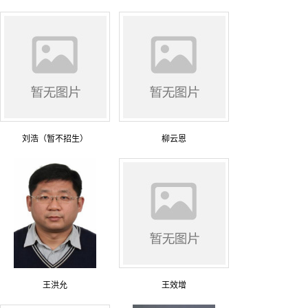
刘浩（暂不招生）
柳云恩
王洪允
王效增