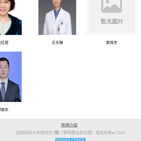
姜红堃
王天琳
袁恒杰
郑振东
导师介绍
沈阳药科大学
研究
生
?
院
（
学科建设办公室
）
版权所有
●
?
2016
0000525804